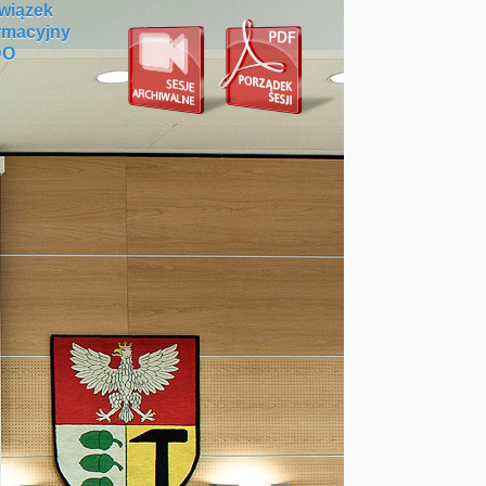
wiązek
rmacyjny
DO